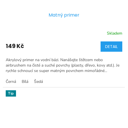
Matný primer
Skladem
149 Kč
DETAIL
Akrylový primer na vodní bázi. Nanášejte štětcem nebo
airbrushem na čisté a suché povrchy (plasty, dřevo, kovy atd.). Je
rychle schnoucí se super matným povrchem mimořádné...
Černá
Bílá
Šedá
Tip