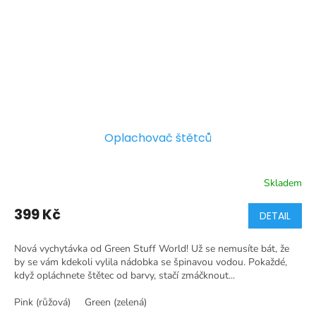
Oplachovač štětců
Skladem
399 Kč
DETAIL
Nová vychytávka od Green Stuff World! Už se nemusíte bát, že
by se vám kdekoli vylila nádobka se špinavou vodou. Pokaždé,
když opláchnete štětec od barvy, stačí zmáčknout...
Pink (růžová)
Green (zelená)