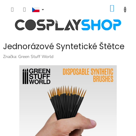
Přejít
NÁKUP
na
obsah
KOŠÍK
Jednorázové Syntetické Štětce
Značka:
Green Stuff World