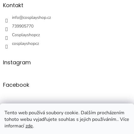
a
Kontakt
t
í
info
@
cosplayshop.cz
739905770
Cosplayshopcz
cosplayshopcz
Instagram
Facebook
Tento web používá soubory cookie. Dalším procházením
tohoto webu vyjadřujete souhlas s jejich používáním.. Více
informací
zde
.