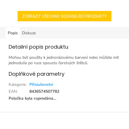
ZOBRAZIT VŠECHNY SOUVISEJÍCÍ PRODUKTY
Popis
Diskuze
Detailní popis produktu
Mohou být použity k jednorázovému barvení nebo můžete mít
jednoduše po ruce spoustu čerstvých štětců.
Doplňkové parametry
Kategorie
:
Příslušenství
EAN
:
8436574507782
Položka byla vyprodána…
Z
á
p