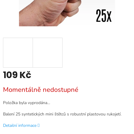
109 Kč
Měrná
Momentálně nedostupné
cena:
Položka byla vyprodána…
Balení 25 syntetických mini štětců s robustní plastovou rukojetí.
Detailní informace