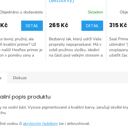
(Bezbarvý)
Objednáno u dodavatele
Skladem
Obje
 Kč
265 Kč
315 Kč
DETAIL
DETAIL
e levný, pružný, ale
Bezbarvý lak, který udrží Vaše
Seal Prime 
ň kvalitní primer? Už
propriety nepopraskané. Má v
ultimátní 
o našli! Hexflex primer je
sobě pružnou složku, ideální
cosplayery,
on v poměru ceny a
na části pod velkým stresem a
ušetřit čas
.
ohybem.
povrch a o
dosáhnete
s
Diskuze
ailní popis produktu
y na vodní bázi. Vysoce pigmentované a kvalitní barvy, zaručují skvělé kryt
chu.
ěné vodou či
akrylovým ředidlem
lze i airbrushovat.