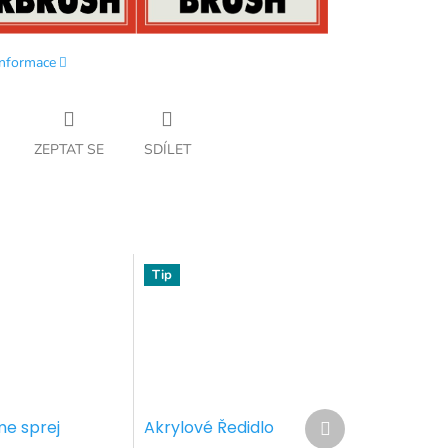
informace
ZEPTAT SE
SDÍLET
Tip
Další
me sprej
Akrylové Ředidlo
produkt