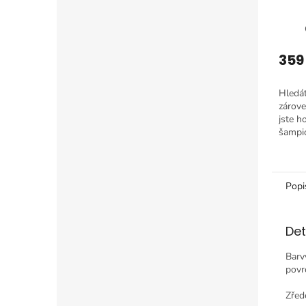
359
Hledát
zárove
jste h
šampi
kvality
Popi
Det
Barv
povr
Zřed