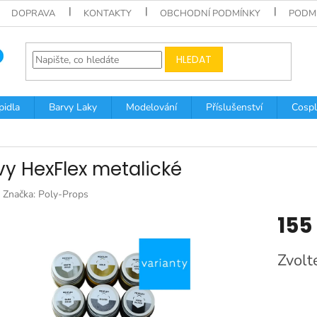
DOPRAVA
KONTAKTY
OBCHODNÍ PODMÍNKY
PODM
HLEDAT
pidla
Barvy Laky
Modelování
Příslušenství
Cospl
vy HexFlex metalické
Značka:
Poly-Props
155
Měrná
Zvolt
cena: