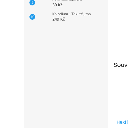
39 Kč
Kolodium - Tekuté jizvy
249 Kč
Souv
Hexf