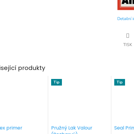
Detailní 
TISK
isející produkty
Tip
Tip
lex primer
Pružný Lak Valour
Seal Pri