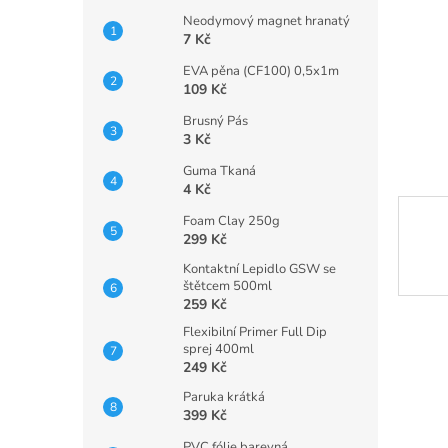
n
Neodymový magnet hranatý
e
7 Kč
l
EVA pěna (CF100) 0,5x1m
109 Kč
Brusný Pás
3 Kč
Guma Tkaná
4 Kč
Foam Clay 250g
299 Kč
Kontaktní Lepidlo GSW se
štětcem 500ml
259 Kč
Flexibilní Primer Full Dip
sprej 400ml
249 Kč
Paruka krátká
399 Kč
PVC fólie barevná