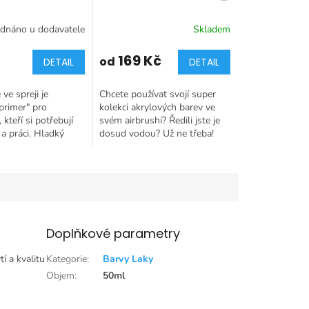
dnáno u dodavatele
Skladem
169 Kč
od
DETAIL
DETAIL
ve spreji je
Chcete používat svojí super
"primer" pro
kolekci akrylových barev ve
 kteří si potřebují
svém airbrushi? Ředili jste je
 a práci. Hladký
dosud vodou? Už ne třeba!
kamžitý výsledek
Akrylové ředidlo je tou
 během chvilky!
nejvhodnější volbou jak
naředit akrylky...
Doplňkové parametry
í a kvalitu
Kategorie
:
Barvy Laky
Objem
:
50ml