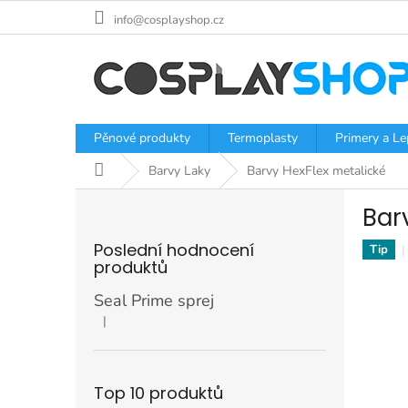
Přejít
info@cosplayshop.cz
na
obsah
Pěnové produkty
Termoplasty
Primery a Le
Domů
Barvy Laky
Barvy HexFlex metalické
P
Bar
o
s
Poslední hodnocení
Tip
t
produktů
r
a
Seal Prime sprej
n
|
Hodnocení produktu je 5 z 5 hvězdiček.
n
í
p
Top 10 produktů
a