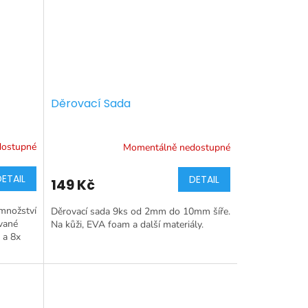
Děrovací Sada
dostupné
Momentálně nedostupné
DETAIL
DETAIL
149 Kč
 množství
Děrovací sada 9ks od 2mm do 10mm šíře.
vané
Na kůži, EVA foam a další materiály.
 a 8x