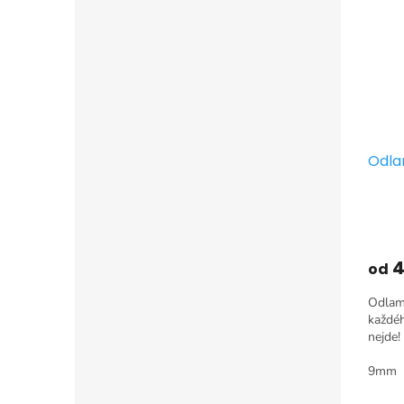
Odla
4
od
Odlamo
každéh
nejde!
9mm