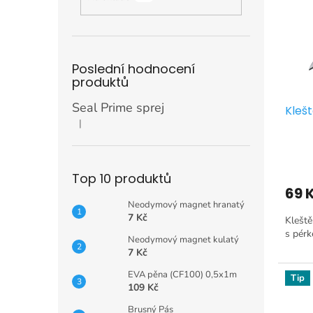
i
r
n
s
o
e
p
d
l
r
u
o
k
Poslední hodnocení
d
produktů
t
u
ů
Seal Prime sprej
Kleš
k
|
t
Hodnocení produktu je 5 z 5 hvězdiček.
ů
Top 10 produktů
69 
Neodymový magnet hranatý
7 Kč
Kleště
s pérk
Neodymový magnet kulatý
7 Kč
EVA pěna (CF100) 0,5x1m
Tip
109 Kč
Brusný Pás