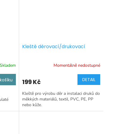
Kleště děrovací/drukovací
Skladem
Momentálně nedostupné
DETAIL
košíku
199 Kč
Kleště pro výrobu děr a instalaci druků do
měkkých materiálů, textil, PVC, PE, PP
ulaté
nebo kůže.