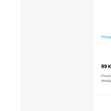
Pinz
99 
Pinzet
detaily