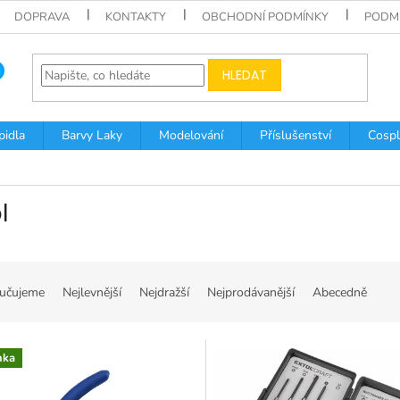
DOPRAVA
KONTAKTY
OBCHODNÍ PODMÍNKY
PODM
HLEDAT
pidla
Barvy Laky
Modelování
Příslušenství
Cospl
l
učujeme
Nejlevnější
Nejdražší
Nejprodávanější
Abecedně
nka