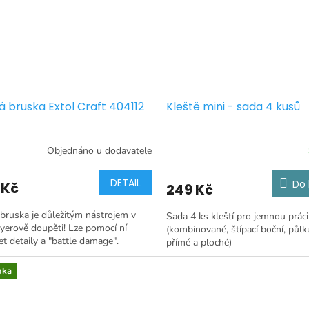
á bruska Extol Craft 404112
Kleště mini - sada 4 kusů
Objednáno u dodavatele
DETAIL
Do 
 Kč
249 Kč
bruska je důležitým nástrojem v
Sada 4 ks kleští pro jemnou práci
yerově doupěti! Lze pomocí ní
(kombinované, štípací boční, půlk
et detaily a "battle damage".
přímé a ploché)
nka