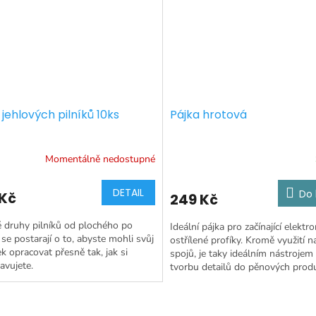
jehlových pilníků 10ks
Pájka hrotová
Momentálně nedostupné
DETAIL
Do 
 Kč
249 Kč
 druhy pilníků od plochého po
Ideální pájka pro začínající elektro
 se postarají o to, abyste mohli svůj
ostřílené profíky. Kromě využití n
k opracovat přesně tak, jak si
spojů, je taky ideálním nástrojem
avujete.
tvorbu detailů do pěnových prod
Pokud...