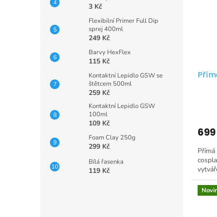
3 Kč
Flexibilní Primer Full Dip
sprej 400ml
249 Kč
Barvy HexFlex
115 Kč
Přím
Kontaktní Lepidlo GSW se
štětcem 500ml
259 Kč
Kontaktní Lepidlo GSW
100ml
109 Kč
699
Foam Clay 250g
299 Kč
Přímá 
cospla
Bílá řasenka
vytvář
119 Kč
Novi