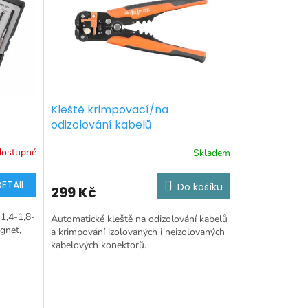
Kleště krimpovací/na
odizolování kabelů
dostupné
Skladem
DETAIL
Do košíku
299 Kč
1,4-1,8-
Automatické kleště na odizolování kabelů
gnet,
a krimpování izolovaných i neizolovaných
kabelových konektorů.