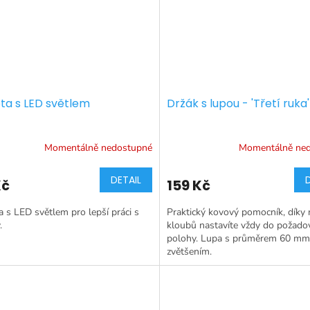
eta s LED světlem
Držák s lupou - 'Třetí ruka'
Momentálně nedostupné
Momentálně ne
DETAIL
Kč
159 Kč
a s LED světlem pro lepší práci s
Praktický kovový pomocník, díky
.
kloubů nastavíte vždy do požado
polohy. Lupa s průměrem 60 mm
zvětšením.