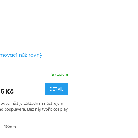
movací nůž rovný
Skladem
DETAIL
5 Kč
vací nůž je základním nástrojem
o cosplayera. Bez něj tvořit cosplay
18mm