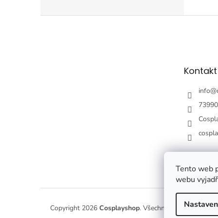
Z
á
p
a
t
Kontakt
í
info
@
73990
Cospl
cospl
Tento web p
webu vyjadřu
Nastaven
Copyright 2026
Cosplayshop
. Všechna práva vyhrazen