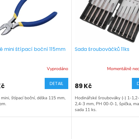
tě mini štípací boční 115mm
Sada šroubováčků 11ks
Vyprodáno
Momentálně ne
DETAIL
Kč
89 Kč
 mini, štípací boční, délka 115 mm,
Hodinářské šroubováky (-) 1-1,2-
em.
2,4-3 mm, PH 00-0-1, špička, ma
sada 11 ks.