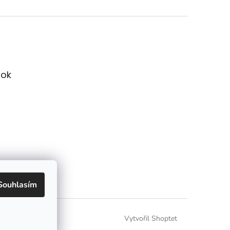
ok
Souhlasím
Vytvořil Shoptet