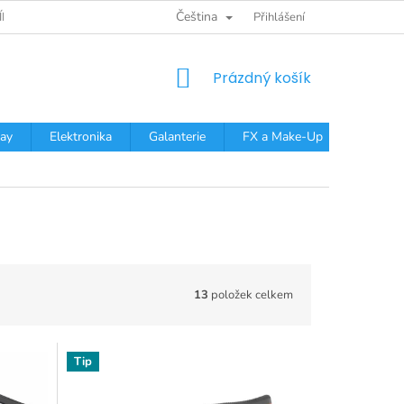
Čeština
ÍNKY OCHRANY OSOBNÍCH ÚDAJŮ
Přihlášení
NÁKUPNÍ
Prázdný košík
KOŠÍK
ay
Elektronika
Galanterie
FX a Make-Up
Dárkov
13
položek celkem
Tip