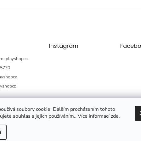
O
v
l
á
d
a
c
í
Instagram
Facebo
p
r
cosplayshop.cz
v
5770
k
y
ayshopcz
v
ý
ayshopcz
p
i
s
oužívá soubory cookie. Dalším procházením tohoto
u
jete souhlas s jejich používáním.. Více informací
zde
.
í
a.
Upravit nastavení cookies