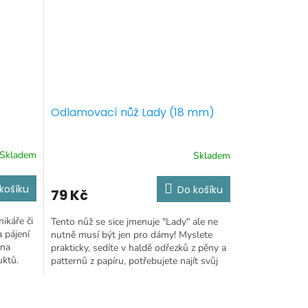
Odlamovací nůž Lady (18 mm)
Skladem
Skladem
košíku
Do košíku
79 Kč
nikáře či
Tento nůž se sice jmenuje "Lady" ale ne
a pájení
nutně musí být jen pro dámy! Myslete
 na
prakticky, sedíte v haldě odřezků z pěny a
uktů.
patternů z papíru, potřebujete najít svůj
nůž, rozhlížíte...