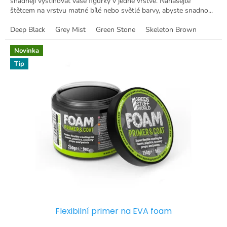
snadněji vystínovat vaše figurky v jedné vrstvě. Nanášejte
štětcem na vrstvu matné bílé nebo světlé barvy, abyste snadno...
Deep Black
Grey Mist
Green Stone
Skeleton Brown
Novinka
Tip
Flexibilní primer na EVA foam