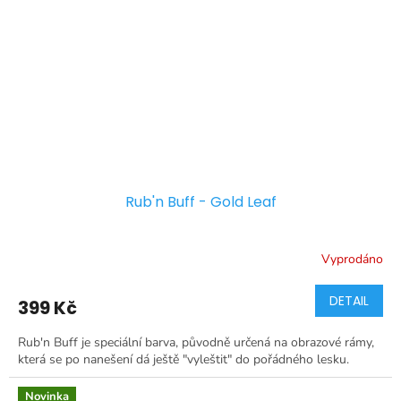
Rub'n Buff - Gold Leaf
Vyprodáno
DETAIL
399 Kč
Rub'n Buff je speciální barva, původně určená na obrazové rámy,
která se po nanešení dá ještě "vyleštit" do pořádného lesku.
Novinka