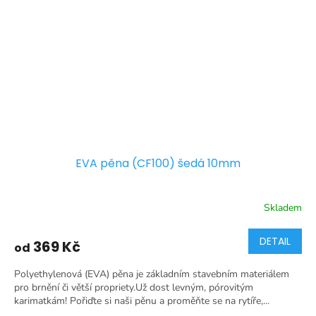
EVA pěna (CF100) šedá 10mm
Skladem
DETAIL
369 Kč
od
Polyethylenová (EVA) pěna je základním stavebním materiálem
pro brnění či větší propriety.Už dost levným, pórovitým
karimatkám! Pořiďte si naši pěnu a proměňte se na rytíře,...