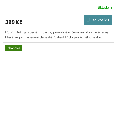
Skladem
Do košíku
399 Kč
Rub'n Buff je speciální barva, původně určená na obrazové rámy,
která se po nanešení dá ještě "vyleštit" do pořádného lesku.
Novinka