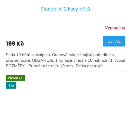
Skalpel s 10 kusy břitů
Vyprodáno
DETAIL
199 Kč
Sada 10 břitů a skalpelu. Gumová rukojeť zajistí pohodlné a
přesné řezání. OBSAHUJE: 1 řemeslný nůž + 10 náhradních čepelí
ROZMĚRY:- Průměr nástrojů: 10 mm- Délka nástroje:...
Novinka
Tip