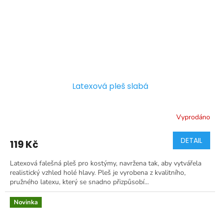
Latexová pleš slabá
Vyprodáno
DETAIL
119 Kč
Latexová falešná pleš pro kostýmy, navržena tak, aby vytvářela
realistický vzhled holé hlavy. Pleš je vyrobena z kvalitního,
pružného latexu, který se snadno přizpůsobí...
Novinka