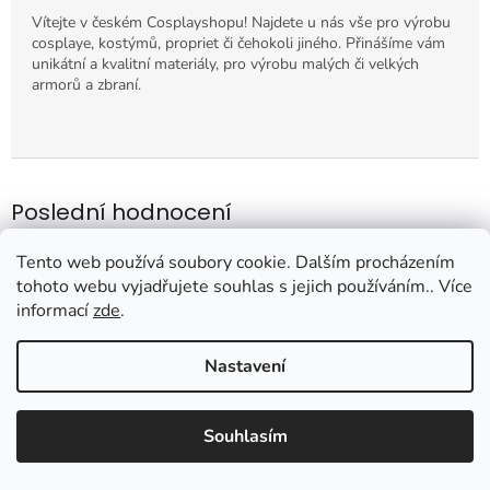
Vítejte v českém Cosplayshopu! Najdete u nás vše pro výrobu
cosplaye, kostýmů, propriet či čehokoli jiného. Přinášíme vám
unikátní a kvalitní materiály, pro výrobu malých či velkých
armorů a zbraní.
Poslední hodnocení
Tento web používá soubory cookie. Dalším procházením
Seal Prime sprej
tohoto webu vyjadřujete souhlas s jejich používáním.. Více
Hodnocení
16.3.2026
informací
zde
.
produktu
je
Nastavení
5
Paruka krátká
z
5
Hodnocení
26.2.2026
hvězdiček.
produktu
Souhlasím
je
5