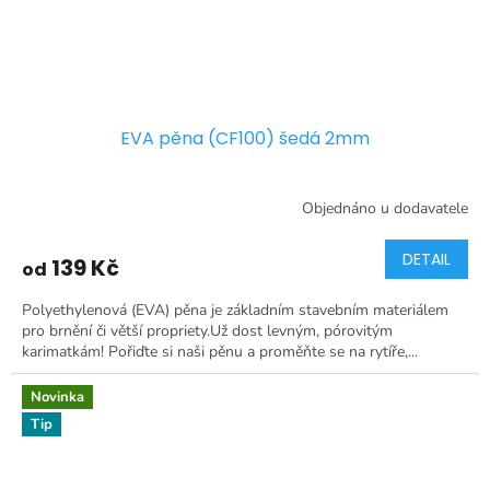
EVA pěna (CF100) šedá 2mm
Objednáno u dodavatele
DETAIL
139 Kč
od
Polyethylenová (EVA) pěna je základním stavebním materiálem
pro brnění či větší propriety.Už dost levným, pórovitým
karimatkám! Pořiďte si naši pěnu a proměňte se na rytíře,...
Novinka
Tip