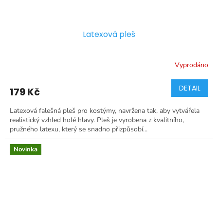
Latexová pleš
Vyprodáno
DETAIL
179 Kč
Latexová falešná pleš pro kostýmy, navržena tak, aby vytvářela
realistický vzhled holé hlavy. Pleš je vyrobena z kvalitního,
pružného latexu, který se snadno přizpůsobí...
Novinka