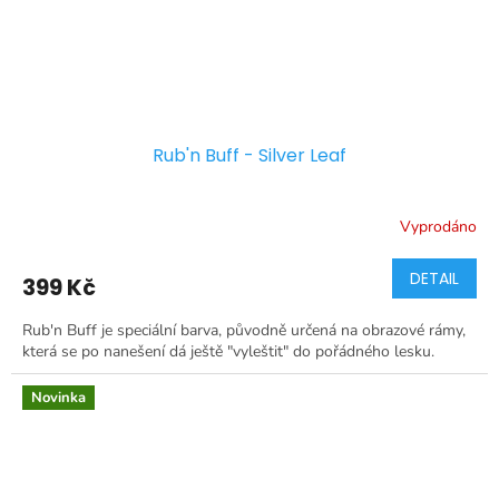
Rub'n Buff - Silver Leaf
Vyprodáno
DETAIL
399 Kč
Rub'n Buff je speciální barva, původně určená na obrazové rámy,
která se po nanešení dá ještě "vyleštit" do pořádného lesku.
Novinka