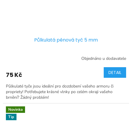
Půlkulatá pěnová tyč 5 mm
Objednáno u dodavatele
DETAIL
75 Kč
Půlkulaté tyče jsou ideální pro dozdobení vašeho armoru či
propriety! Potřebujete krásné vlnky po celém okraji vašeho
brnění? Žádný problém!
Novinka
Tip