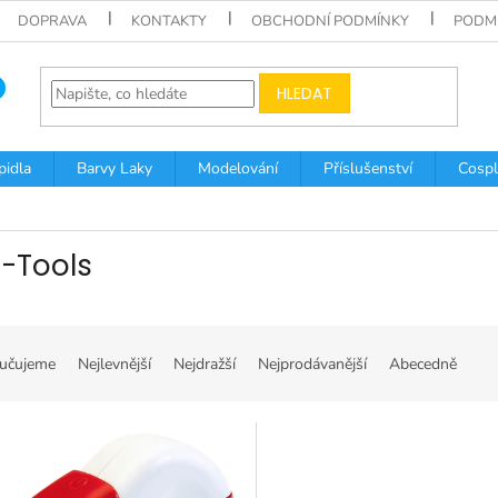
DOPRAVA
KONTAKTY
OBCHODNÍ PODMÍNKY
PODM
HLEDAT
pidla
Barvy Laky
Modelování
Příslušenství
Cospl
-Tools
učujeme
Nejlevnější
Nejdražší
Nejprodávanější
Abecedně