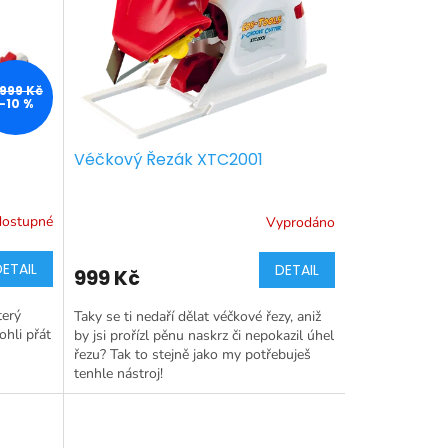
 999 Kč
–10 %
Véčkový Řezák XTC2001
dostupné
Vyprodáno
DETAIL
DETAIL
999 Kč
terý
Taky se ti nedaří dělat véčkové řezy, aniž
ohli přát
by jsi prořízl pěnu naskrz či nepokazil úhel
řezu? Tak to stejně jako my potřebuješ
tenhle nástroj!