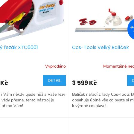
3
ý řezák XTC6001
Cos-Tools Velký Balíček
Vyprodáno
Momentálně ne
DETAIL
 Kč
3 599 Kč
i Vám někdy ujede nůž a Vaše řezy
Balíček nářadí z řady Cos-Tools k
 vždy přesné, tento nástroj je
obsahuje úplně vše co byste si m
ý přímo Vám!
k výrobě cosplaye!