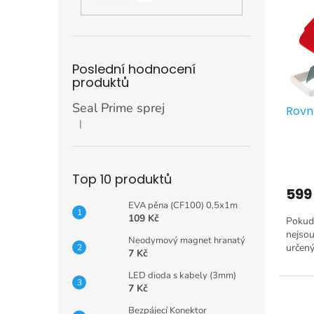
i
r
n
s
o
e
p
d
l
r
u
o
k
Poslední hodnocení
d
produktů
t
u
ů
Seal Prime sprej
Rovn
k
|
t
Hodnocení produktu je 5 z 5 hvězdiček.
ů
Top 10 produktů
599
EVA pěna (CF100) 0,5x1m
109 Kč
Pokud 
nejsou
Neodymový magnet hranatý
určen
7 Kč
LED dioda s kabely (3mm)
7 Kč
Bezpájecí Konektor