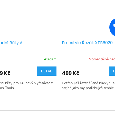
dní Břity A
Freestyle Řezák XTB6020
Skladem
Momentálně ne
DETAIL
9 Kč
499 Kč
ní břity pro Kruhový Vyřezávač z
Potřebuješ řezat šílené křivky? Ta
os-Tools.
stejně jako my potřebuješ tenhle 
O
v
l