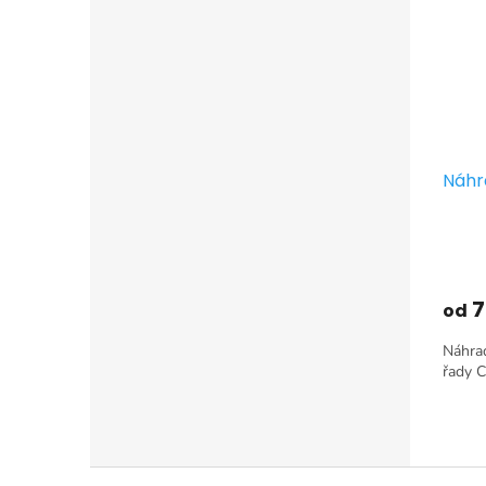
Náhra
7
od
Náhrad
řady C
Z