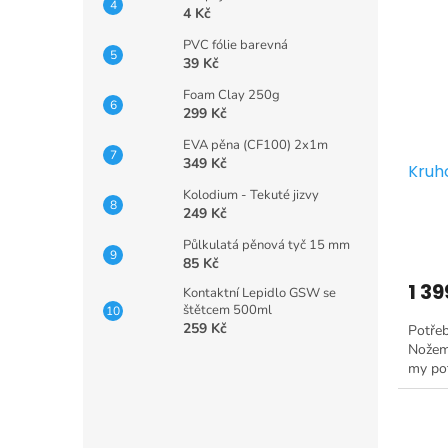
4 Kč
PVC fólie barevná
39 Kč
Foam Clay 250g
299 Kč
EVA pěna (CF100) 2x1m
349 Kč
Kruh
Kolodium - Tekuté jizvy
249 Kč
Půlkulatá pěnová tyč 15 mm
85 Kč
1 39
Kontaktní Lepidlo GSW se
štětcem 500ml
259 Kč
Potřeb
Nožem 
my pot