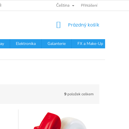
Čeština
ÍNKY OCHRANY OSOBNÍCH ÚDAJŮ
Přihlášení
NÁKUPNÍ
Prázdný košík
KOŠÍK
ay
Elektronika
Galanterie
FX a Make-Up
Dárkov
9
položek celkem