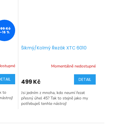
599 Kč
–16 %
Šikmý/Kolmý Řezák XTC 6010
dostupné
Momentálně nedostupné
DETAIL
DETAIL
499 Kč
k to
Jsi jedním z mnoha, kdo neumí řezat
nástroj!
přesný úhel 45? Tak to stejně jako my
potřebuješ tenhle nástroj!