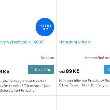
1 499 Kč
–6 %
ový Vyřezávač XTA8001
Náhradní Břity C
Skladem
Momentálně ne
Do košíku
89 Kč
9 Kč
od
Náhradní břity pro Proužkový Řez
ujete často vyřezávat kolečka?
Šikmý Řezák, TBD TBD z řady Co
vám to nejde? Tak to stejně jako
řebujete tenhle nástroj!