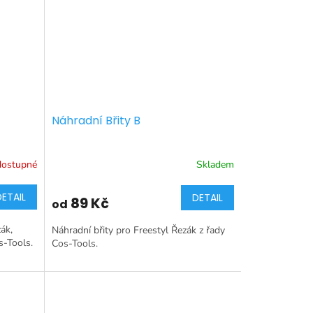
Náhradní Břity B
dostupné
Skladem
DETAIL
DETAIL
89 Kč
od
ák,
Náhradní břity pro Freestyl Řezák z řady
s-Tools.
Cos-Tools.