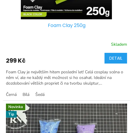
t
ů
Foam Clay 250g
Skladem
DETAIL
299 Kč
Foam Clay je největším hitem poslední let! Celá cosplay scéna o
něm ví, ale ne každý měl možnost si ho osahat. Ideální na
dozdobování větších propriet či na tvorbu skulptur,...
Černá
Bílá
Šedá
Novinka
Tip