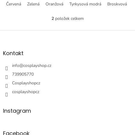
Červená
Zelená
Oranžová
Tyrkysová modrá
Broskvová
S
2
položek celkem
O
v
l
Z
á
á
d
p
a
a
Kontakt
c
t
í
í
info
@
cosplayshop.cz
p
r
739905770
v
Cosplayshopcz
k
y
cosplayshopcz
v
ý
p
Instagram
i
s
u
Facebook