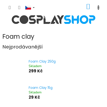
Přejít
NÁKUP
na
obsah
KOŠÍK
Foam clay
Nejprodávanější
Foam Clay 250g
Skladem
299 Kč
Foam Clay 15g
Skladem
29 Kč