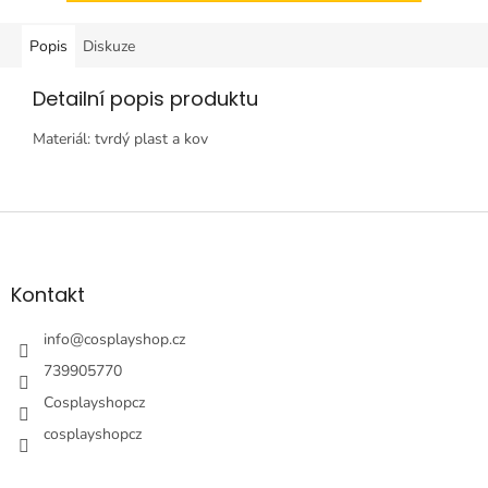
Popis
Diskuze
Detailní popis produktu
Materiál: tvrdý plast a kov
Z
á
p
a
Kontakt
t
í
info
@
cosplayshop.cz
739905770
Cosplayshopcz
cosplayshopcz