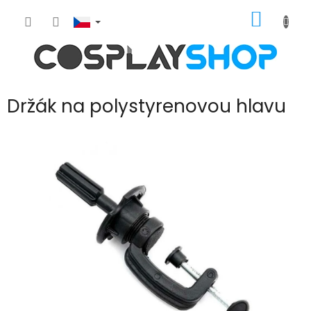
Přejít
NÁKUP
na
obsah
KOŠÍK
Držák na polystyrenovou hlavu