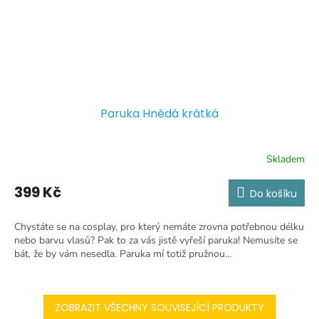
Paruka Hnědá krátká
Skladem
399 Kč
Do košíku
Chystáte se na cosplay, pro který nemáte zrovna potřebnou délku
nebo barvu vlasů? Pak to za vás jistě vyřeší paruka! Nemusíte se
bát, že by vám nesedla. Paruka mí totiž pružnou...
ZOBRAZIT VŠECHNY SOUVISEJÍCÍ PRODUKTY