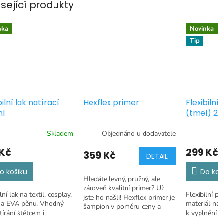
isející produkty
nka
Novinka
Tip
bilní lak natírací
Hexflex primer
Flexibilní
l
(tmel) 
Skladem
Objednáno u dodavatele
 Kč
299 Kč
359 Kč
DETAIL
o košíku
Do k
Hledáte levný, pružný, ale
zároveň kvalitní primer? Už
lní lak na textil, cosplay,
Flexibilní p
jste ho našli! Hexflex primer je
y a EVA pěnu. Vhodný
materiál n
šampion v poměru ceny a
tírání štětcem i
k vyplnění
kvality.