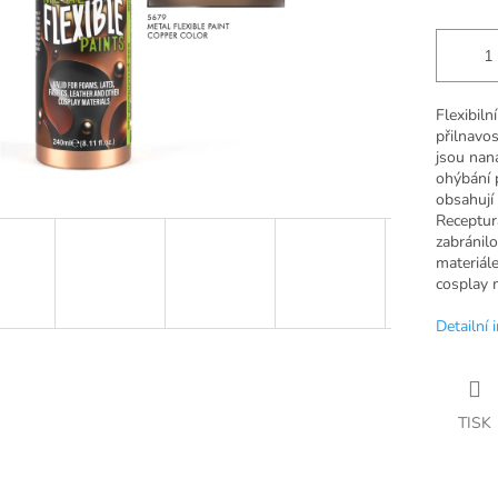
Flexibiln
přilnavos
jsou nan
ohýbání p
obsahují s
Receptur
zabránilo
materiále
cosplay m
Detailní 
TISK