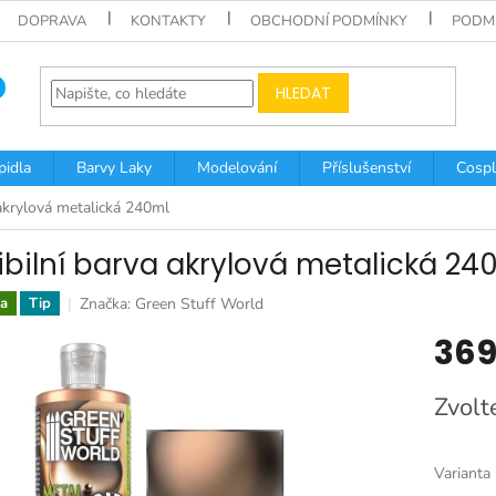
DOPRAVA
KONTAKTY
OBCHODNÍ PODMÍNKY
PODM
HLEDAT
pidla
Barvy Laky
Modelování
Příslušenství
Cospl
 akrylová metalická 240ml
xibilní barva akrylová metalická 24
Značka:
Green Stuff World
a
Tip
369
Měrná
Zvolt
cena:
Varianta