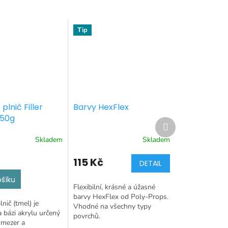
Tip
 plnič Filler
Barvy HexFlex
250g
Další
produkt
Skladem
Skladem
115 Kč
DETAIL
ošíku
Flexibilní, krásné a úžasné
barvy HexFlex od Poly-Props.
lnič (tmel) je
Vhodné na všechny typy
a bázi akrylu určený
povrchů.
 mezer a