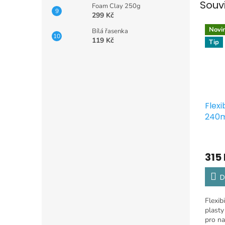
Souv
Foam Clay 250g
299 Kč
Novi
Bílá řasenka
119 Kč
Tip
Flexi
240m
315
D
Flexibi
plast
pro na