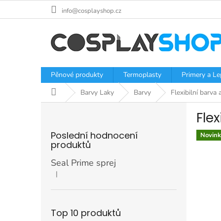
Přejít
info@cosplayshop.cz
na
obsah
Pěnové produkty
Termoplasty
Primery a Le
Domů
Barvy Laky
Barvy
Flexibilní barva
P
Fle
o
s
Poslední hodnocení
Novink
t
produktů
r
a
Seal Prime sprej
n
|
Hodnocení produktu je 5 z 5 hvězdiček.
n
í
p
Top 10 produktů
a