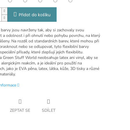
Přidat do košíku
í barvy jsou navrženy tak, aby si zachovaly svou
t a odolnost i při ohnutí nebo pohybu povrchu, na který
ášeny. Na rozdíl od standardních barev, které mohou při
rasknout nebo se odlupovat, tyto flexibilní barvy
peciální přísady, které zlepšují jejich flexibilitu.
a Green Stuff World neobsahuje latex ani vinyl, aby se
 alergickým reakcím, a je ideální pro použití na
ch, jako je EVA pěna, latex, látka, kůže, 3D tisky a různé
ateriály.
informace
ZEPTAT SE
SDÍLET