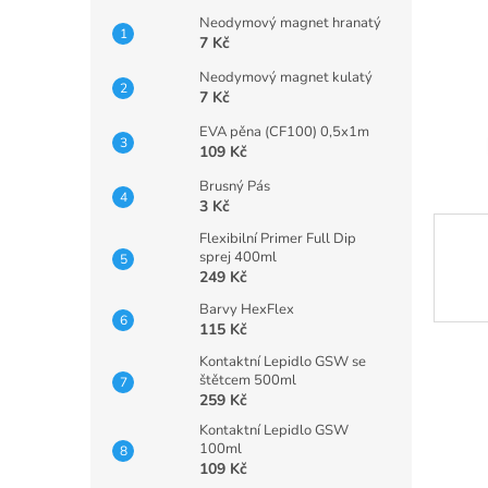
n
Neodymový magnet hranatý
e
7 Kč
l
Neodymový magnet kulatý
7 Kč
EVA pěna (CF100) 0,5x1m
109 Kč
Brusný Pás
3 Kč
Flexibilní Primer Full Dip
sprej 400ml
249 Kč
Barvy HexFlex
115 Kč
Kontaktní Lepidlo GSW se
štětcem 500ml
259 Kč
Kontaktní Lepidlo GSW
100ml
109 Kč