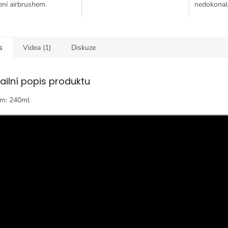
ní airbrushem.
nedokonalo
materiálec
a termopla
zachovává 
s
Videa (1)
Diskuze
ailní popis produktu
m: 240ml