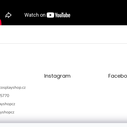
Instagram
Facebo
cosplayshop.cz
5770
ayshopcz
ayshopcz