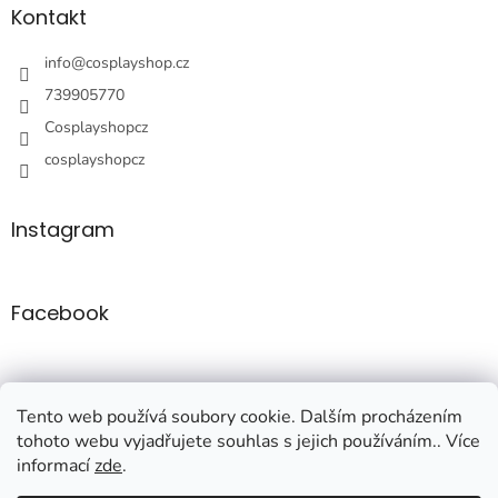
a
Kontakt
t
í
info
@
cosplayshop.cz
739905770
Cosplayshopcz
cosplayshopcz
Instagram
Facebook
Tento web používá soubory cookie. Dalším procházením
tohoto webu vyjadřujete souhlas s jejich používáním.. Více
informací
zde
.