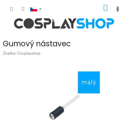
Přejít
NÁKUP
na
obsah
KOŠÍK
Gumový nástavec
Značka:
Cosplayshop