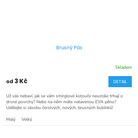
Brusný Pás
Skladem
3 Kč
od
DETAIL
Už vás nebaví, jak se vám smirglové kotouče neustále trhají o
drsné povrchy? Nebo na něm máte natavenou EVA pěnu?
Udělejte si zásobu čerstvých, nových, brusných bubínků!
Malý
Velký