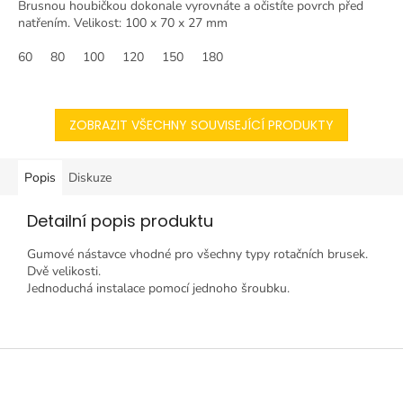
Brusnou houbičkou dokonale vyrovnáte a očistíte povrch před
natřením. Velikost: 100 x 70 x 27 mm
60
80
100
120
150
180
ZOBRAZIT VŠECHNY SOUVISEJÍCÍ PRODUKTY
Popis
Diskuze
Detailní popis produktu
Gumové nástavce vhodné pro všechny typy rotačních brusek.
Dvě velikosti.
Jednoduchá instalace pomocí jednoho šroubku.
Z
á
p