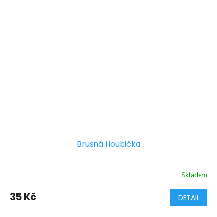
Brusná Houbička
Skladem
35 Kč
DETAIL