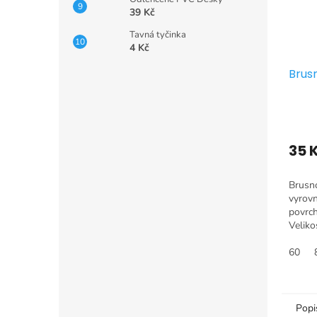
39 Kč
Tavná tyčinka
4 Kč
Brus
35 
Brusn
vyrovn
povrch
Veliko
60
Popi