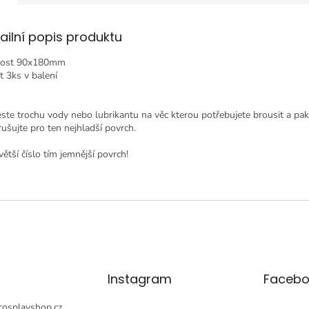
ailní popis produktu
kost 90x180mm
t 3ks v balení
ste trochu vody nebo lubrikantu na věc kterou potřebujete brousit a pak
rušujte pro ten nejhladší povrch.
ětší číslo tím jemnější povrch!
Instagram
Facebo
cosplayshop.cz