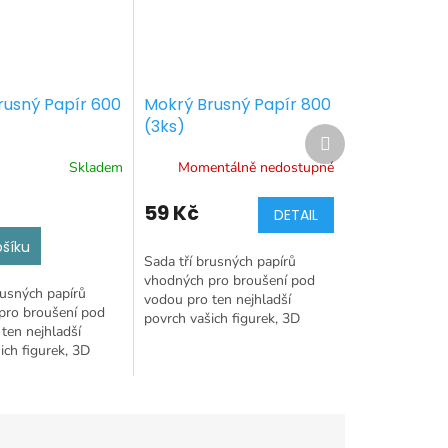
rusný Papír 600
Mokrý Brusný Papír 800
(3ks)
Další
produkt
Skladem
Momentálně nedostupné
59 Kč
DETAIL
ošíku
Sada tří brusných papírů
vhodných pro broušení pod
rusných papírů
vodou pro ten nejhladší
pro broušení pod
povrch vašich figurek, 3D
ten nejhladší
printů a gemů!
ich figurek, 3D
emů!