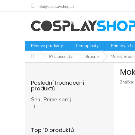
Přejít
info@cosplayshop.cz
na
obsah
Pěnové produkty
Termoplasty
Primery a Le
Domů
Příslušenství
Brusné
Mokrý Brusný
P
Mok
o
s
Poslední hodnocení
Značka:
t
produktů
r
a
Seal Prime sprej
n
|
Hodnocení produktu je 5 z 5 hvězdiček.
n
í
p
Top 10 produktů
a