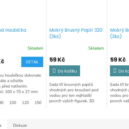
ná Houbička
Mokrý Brusný Papír 320
Mokrý B
(3ks)
(3ks)
Skladem
Skladem
59 Kč
59 Kč
Kč
DETAIL
Do košíku
Do k
ou houbičkou dokonale
áte a očistíte
Sada tří brusných papírů
Sada tří b
 před natřením.
vhodných pro broušení pod
vhodných 
st: 100 x 70 x 27 mm
vodou pro ten nejhladší
vodou pro 
povrch vašich figurek, 3D
povrch vaš
80
100
120
150
180
printů a gemů!
printů a g
s
Diskuze