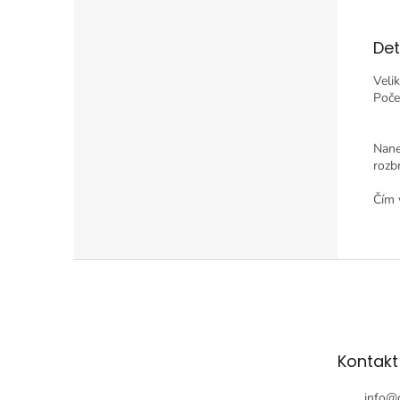
Det
Veli
Poče
Nane
rozb
Čím v
Z
á
p
a
t
Kontakt
í
info
@