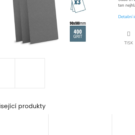
ten nejhl
Detailní 
TISK
isející produkty