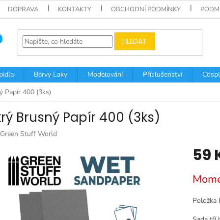
DOPRAVA
KONTAKTY
OBCHODNÍ PODMÍNKY
PODM
HLEDAT
pidla
Barvy Laky
Modelování
Příslušenství
Cospl
 Papír 400 (3ks)
rý Brusný Papír 400 (3ks)
Green Stuff World
59 
Měrná
Mome
cena:
Položka 
Sada tří