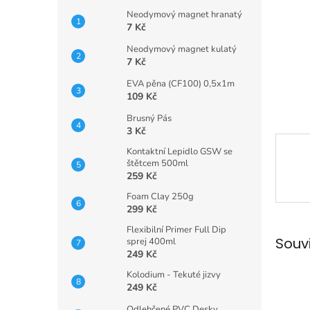
n
Neodymový magnet hranatý
e
7 Kč
l
Neodymový magnet kulatý
7 Kč
EVA pěna (CF100) 0,5x1m
109 Kč
Brusný Pás
3 Kč
Kontaktní Lepidlo GSW se
štětcem 500ml
259 Kč
Foam Clay 250g
299 Kč
Flexibilní Primer Full Dip
Souv
sprej 400ml
249 Kč
Kolodium - Tekuté jizvy
249 Kč
Odlehčené PVC Desky