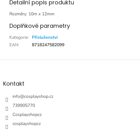
Detailní popis produktu
Rozměry: 10m x 12mm
Doplňkové parametry
Kategorie
:
Příslušenství
EAN
:
8718247582099
Z
á
p
a
Kontakt
t
í
info
@
cosplayshop.cz
739905770
Cosplayshopcz
cosplayshopcz