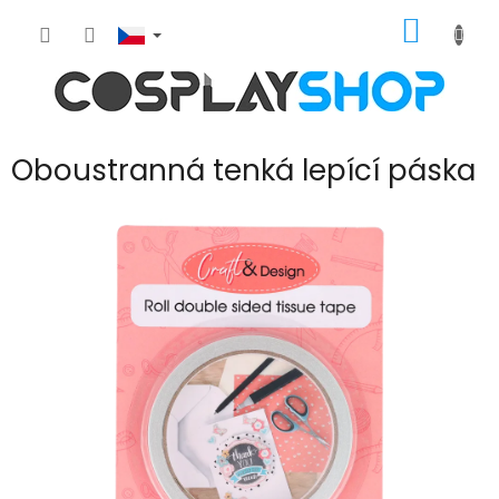
Přejít
NÁKUP
na
obsah
KOŠÍK
Oboustranná tenká lepící páska