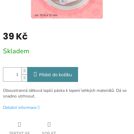
39 Kč
Měrná
Skladem
cena:
Přidat do košíku
Oboustranná látková lepící páska k lepení lehkých materiálů. Dá se
snadno utrhnout.
Detailní informace
ZEPTAT SE
SDÍLET