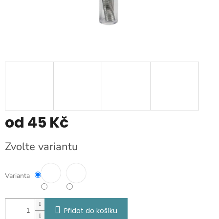
od
45 Kč
Měrná
Zvolte variantu
cena:
Varianta
Přidat do košíku