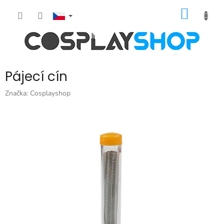
Přejít
NÁKUP
na
obsah
KOŠÍK
Pájecí cín
Značka:
Cosplayshop