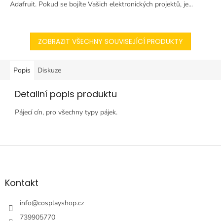
Adafruit. Pokud se bojíte Vašich elektronických projektů, je...
ZOBRAZIT VŠECHNY SOUVISEJÍCÍ PRODUKTY
Popis
Diskuze
Detailní popis produktu
Pájecí cín, pro všechny typy pájek.
Z
á
p
a
Kontakt
t
í
info
@
cosplayshop.cz
739905770