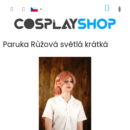
Přejít
NÁKUP
na
obsah
KOŠÍK
Paruka Růžová světlá krátká