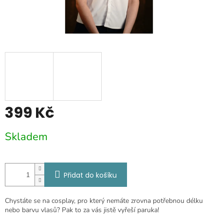
399 Kč
Měrná
Skladem
cena:
Přidat do košíku
Chystáte se na cosplay, pro který nemáte zrovna potřebnou délku
nebo barvu vlasů? Pak to za vás jistě vyřeší paruka!