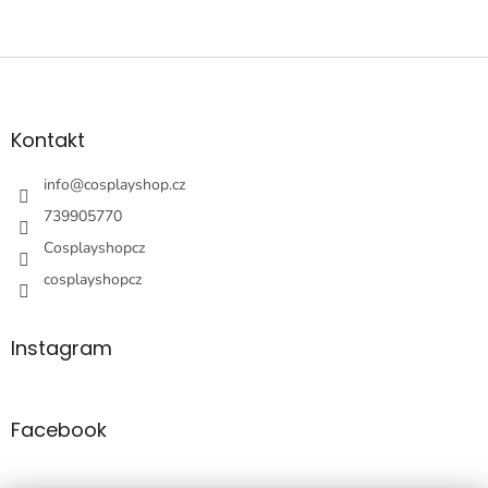
Z
á
p
a
Kontakt
t
í
info
@
cosplayshop.cz
739905770
Cosplayshopcz
cosplayshopcz
Instagram
Facebook