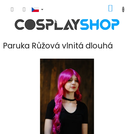
Přejít
NÁKUP
na
obsah
KOŠÍK
Paruka Růžová vlnitá dlouhá