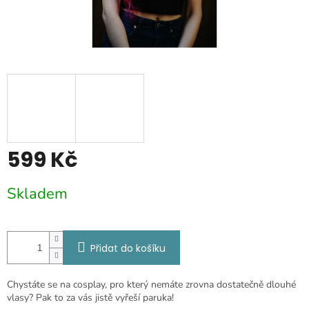
599 Kč
Měrná
Skladem
cena:
Přidat do košíku
Chystáte se na cosplay, pro který nemáte zrovna dostatečně dlouhé
vlasy? Pak to za vás jistě vyřeší paruka!