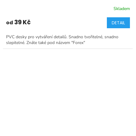
Skladem
39 Kč
od
DETAIL
PVC desky pro vytváření detailů. Snadno tvořitelné, snadno
slepitelné. Znáte také pod názvem "Forex"