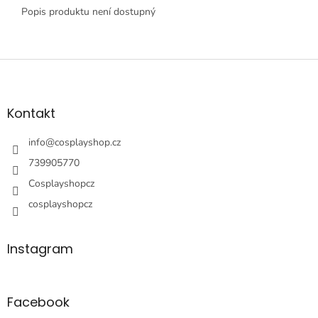
Popis produktu není dostupný
Z
á
p
a
Kontakt
t
í
info
@
cosplayshop.cz
739905770
Cosplayshopcz
cosplayshopcz
Instagram
Facebook