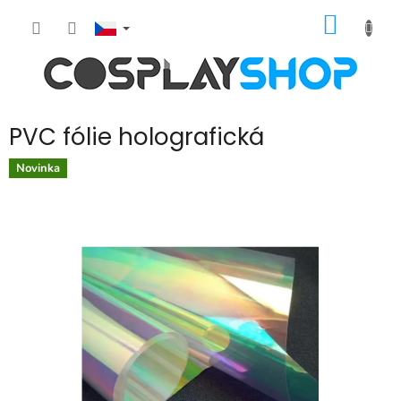
Přejít
NÁKUP
na
obsah
KOŠÍK
PVC fólie holografická
Novinka