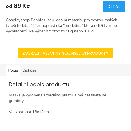
89 Kč
od
DETAIL
Cosplayshop Pebbles jsou ideální materiál pro tvorbu malých
tvrdých detailů! Termoplastická "modelína" která udrží tvar po
vychladnutí. Na výběr hmotnosti 50g nebo 100g.
ZOBRAZIT VŠECHNY SOUVISEJÍCÍ PRODUKTY
Popis
Diskuze
Detailní popis produktu
Maska je vyrobena z tvrdého plastu a má nastavitelné
gumičky.
Velikost: cca 18x12cm