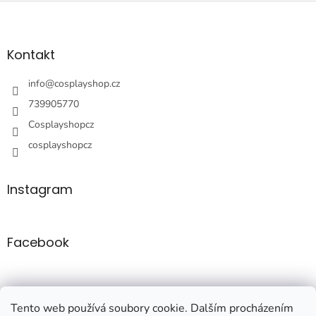
Z
á
p
a
Kontakt
t
í
info
@
cosplayshop.cz
739905770
Cosplayshopcz
cosplayshopcz
Instagram
Facebook
Tento web používá soubory cookie. Dalším procházením