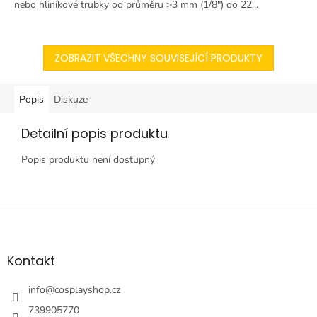
nebo hliníkové trubky od průměru >3 mm (1/8") do 22...
ZOBRAZIT VŠECHNY SOUVISEJÍCÍ PRODUKTY
Popis
Diskuze
Detailní popis produktu
Popis produktu není dostupný
Z
á
p
a
Kontakt
t
í
info
@
cosplayshop.cz
739905770