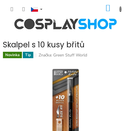
Přejít
NÁKUP
na
obsah
KOŠÍK
Skalpel s 10 kusy břitů
Značka:
Green Stuff World
Novinka
Tip