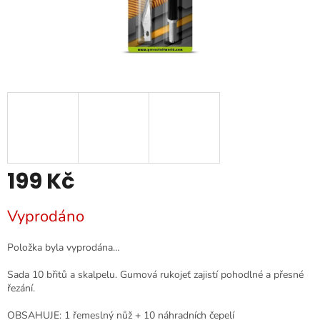
199 Kč
Měrná
Vyprodáno
cena:
Položka byla vyprodána…
Sada 10 břitů a skalpelu. Gumová rukojeť zajistí pohodlné a přesné
řezání.
OBSAHUJE: 1 řemeslný nůž + 10 náhradních čepelí