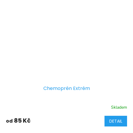
Chemoprén Extrém
Skladem
85 Kč
od
DETAIL