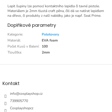
Lepit šupiny lze pomocí kontaktního lepidla či tavné pistole.
Materiálem je 2mm tlustá craft pěna, čili dá se natírat lepidlem
na dřevo, či produkty z naší nabídky, jako je např. Seal Prime.
Doplňkové parametry
Kategorie
:
Polotovary
Materiál
:
EVA foam
Počet Kusů v Balení
:
100
Tloušťka
:
2mm
Z
á
p
a
Kontakt
t
í
info
@
cosplayshop.cz
739905770
Cosplayshopcz