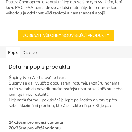
Pattex Chemoprén je kontaktní lepidlo se širokým využitím, lepí
kůži, PVC, EVA pěnu, dřevo a další materiály. Jeho obrovskou
výhodou je odolnost vůči teplotě a namáhanosti spojů.
ZOBRAZIT VŠECHNY SOUVISEJÍCÍ PRODUKTY
Popis
Diskuze
Detailní popis produktu
Šupiny typu A - listového tvaru
Šupiny se dají využít z obou stran (rozuměj. i vzhůru nohama)
a tím se tak dá navodit buďto ostřejší textura se špičkou, nebo
jemnější, více roztáhlá.
Nejsnazší formou pokládání je lepit po řadách a vrstvit přes
sebe. Maximální plochou, která se takto dá pokrýt je pak:
14x26cm pro menší variantu
20x35cm pro větší variantu