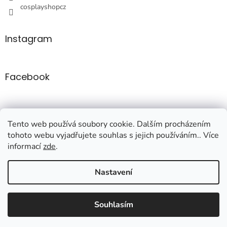
cosplayshopcz
Instagram
Facebook
Tento web používá soubory cookie. Dalším procházením
tohoto webu vyjadřujete souhlas s jejich používáním.. Více
informací
zde
.
Vytvořil Shoptet
Nastavení
Copyright 2026
Cosplayshop
. Všechna práva vyhrazena.
Upravit
Souhlasím
nastavení cookies