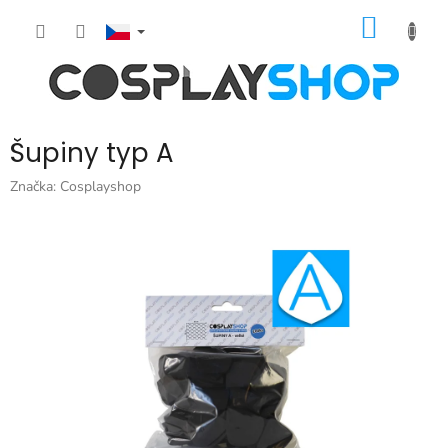
Přejít
NÁKUP
na
obsah
KOŠÍK
Šupiny typ A
Značka:
Cosplayshop