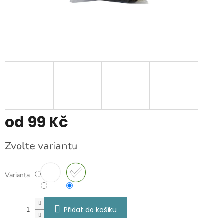
od
99 Kč
Měrná
Zvolte variantu
cena:
Varianta
Přidat do košíku