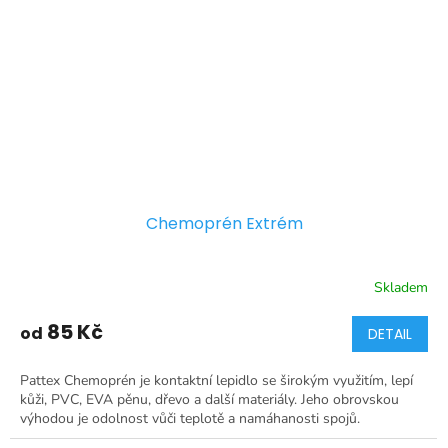
Chemoprén Extrém
Skladem
85 Kč
od
DETAIL
Pattex Chemoprén je kontaktní lepidlo se širokým využitím, lepí
kůži, PVC, EVA pěnu, dřevo a další materiály. Jeho obrovskou
výhodou je odolnost vůči teplotě a namáhanosti spojů.