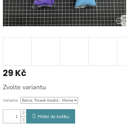
29 Kč
Měrná
Zvolte variantu
cena:
Varianta
Přidat do košíku