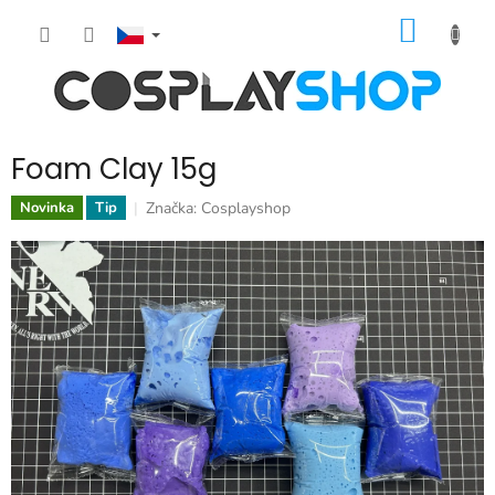
Přejít
NÁKUP
na
obsah
KOŠÍK
Foam Clay 15g
Značka:
Cosplayshop
Novinka
Tip