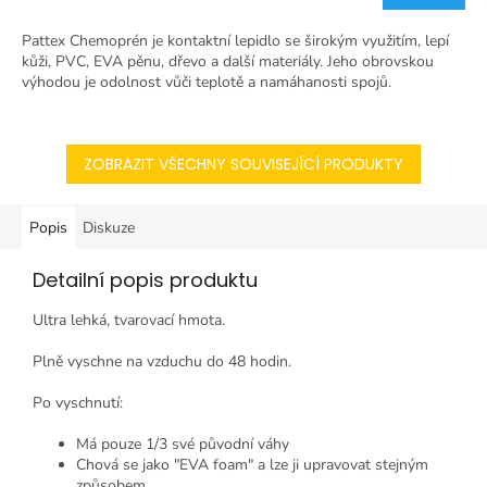
Pattex Chemoprén je kontaktní lepidlo se širokým využitím, lepí
kůži, PVC, EVA pěnu, dřevo a další materiály. Jeho obrovskou
výhodou je odolnost vůči teplotě a namáhanosti spojů.
ZOBRAZIT VŠECHNY SOUVISEJÍCÍ PRODUKTY
Popis
Diskuze
Detailní popis produktu
Ultra lehká, tvarovací hmota.
Plně vyschne na vzduchu do 48 hodin.
Po vyschnutí:
Má pouze 1/3 své původní váhy
Chová se jako "EVA foam" a lze ji upravovat stejným
způsobem.