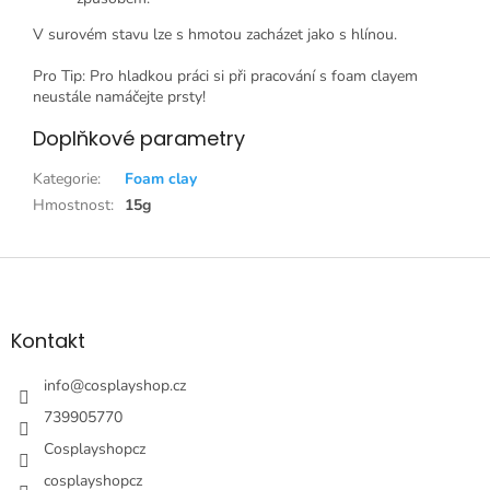
V surovém stavu lze s hmotou zacházet jako s hlínou.
Pro Tip: Pro hladkou práci si při pracování s foam clayem
neustále namáčejte prsty!
Doplňkové parametry
Kategorie
:
Foam clay
Hmostnost
:
15g
Z
á
p
a
Kontakt
t
í
info
@
cosplayshop.cz
739905770
Cosplayshopcz
cosplayshopcz