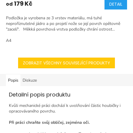
179 Kč
od
DETAIL
Podložka je vyrobena ze 3 vrstev materiálu, má tuhé
neproříznutelné jádro a po projetí nože se její povrch opětovně
"zacelí". Měkká povrchová vrstva podložky chrání ostrost...
A4
ZOBRAZIT VŠECHNY SOUVISEJÍCÍ PRODUKTY
Popis
Diskuze
Detailní popis produktu
Kvůli mechanické práci dochází k uvolňování částic houbičky i
opracovávaného povrchu.
Při práci chraňte svůj obličej, zejména oči.