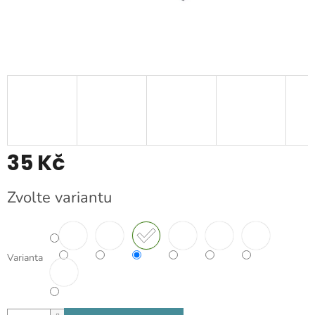
35 Kč
Měrná
Zvolte variantu
cena:
Varianta