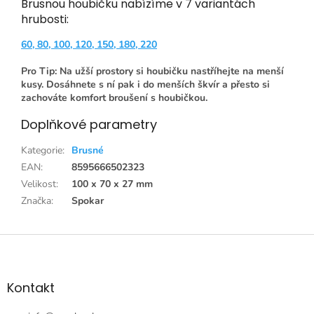
Brusnou houbičku nabízíme v 7 variantách
hrubosti:
60, 80, 100, 120, 150, 180, 220
Pro Tip: Na užší prostory si houbičku nastříhejte na menší
kusy. Dosáhnete s ní pak i do menších škvír a přesto si
zachováte komfort broušení s houbičkou.
Doplňkové parametry
Kategorie
:
Brusné
EAN
:
8595666502323
Velikost
:
100 x 70 x 27 mm
Značka
:
Spokar
Z
á
p
a
Kontakt
t