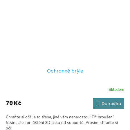
Ochranné brýle
Skladem
79 Kč
Do košíku
Chraňte si oči! Je to třeba, jiné vám nenarostou! Při broušení,
řezání, ale i při čištění 3D tisku od supportů. Prosím, chraňte si
oči!